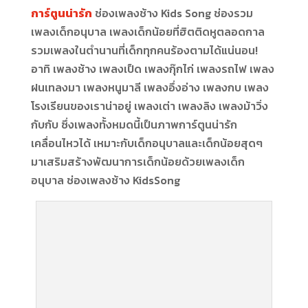
จะเป็นแมลง เป็นหยื่ออึ่งอ่าง
เพลงเด็๋กอนุบาล
การ์ตูนน่ารัก
ช่องเพลงช้าง
Kids Song
ช่องรวม
อึ่งอ่างมันนั่งข้างโอ่ง มานั่งโย่งโย่งจะคอยกินมด (เพลง
►https://www.youtube.com/playlist?
ช้าง KidsSong)
เพลงเด็กอนุบาล เพลงเด็กน้อยที่ฮิตติดหูตลอดกาล
list=PLYFrASA6Nr-sjiUB6jTZv0W4XU4uRvQkI
เพลงช้าง
เด็กเอ๋ยเจ้าอย่าพูดปด เด็กเอ๋ยเจ้าอย่าพูดปด
รวมเพลงในตำนานที่เด็กทุกคนร้องตามได้แน่นอน
!
เพลงเด็ก► https://www.youtube.com/playlist?
https://www.youtube.com/channel/UCvg1tmpZ
จะเป็นดั่งมด เป็นเหยื่ออึ่งอ่าง
อาทิ เพลงช้าง เพลงเป็ด เพลงกุ๊กไก่ เพลงรถไฟ เพลง
list=PLYFrASA6Nr-uYTvu8gnI6OPr66R_RrXUf
9jqYS_yboJ9293w
อึ่งอ่างมานั่งข้างตุ่ม มานั่งซุ่มซุ่มคอยกินแมลง
ฝนเทลงมา เพลงหนูมาลี เพลงอึ่งอ่าง เพลงกบ เพลง
children
เป็นเพลงเด็กยอดนิยม ทางช่องเพลงช้าง Kids Song
เด็กเอ๋ยเจ้าอย่าดื้อแพ่ง เด็กเอ๋ยเจ้าอย่าดื้อแพ่ง
songs►https://www.youtube.com/playlist?
จึงได้รวมเพลงเด็กอนุบาล ประกอบไปด้วย เพลงช้าง
โรงเรียนของเราน่าอยู่ เพลงเต่า เพลงลิง เพลงม้าวิ่ง
จะเป็นแมลง เป็นหยื่ออึ่งอ่าง (เพลงช้าง KidsSong)
list=PLYFrASA6Nr-sF4jVn9Gv9USo9cNcPTqdm
เพลงเป็ด เพลงช้างช้าง เพลงช้างรวม เพลงในตำนาน
เพลงช้าง Kids
กับกับ ซึ่งเพลงทั้งหมดนี้เป็นภาพการ์ตูนน่ารัก
เพลงเด็ก
เพลงการ์ตูน เพลงเต่า เพลงรถไฟ ซึ่งเป็นเพลงเสริม
Song►https://www.youtube.com/playlist?
เคลื่อนไหวได้ เหมาะกับเด็กอนุบาลและเด็กน้อยสุดๆ
อนุบาล►https://www.youtube.com/playlist?
พัฒนาการ สำหรับเด็กอนุบาล
list=PLYFrASA6Nr-tEefyCuoL2Yz3BTRrV38GY
มาเสริมสร้างพัฒนาการเด็กน้อยด้วยเพลงเด็ก
list=PLYFrASA6Nr-v0-YP8FYNKcVhASXEYDLnb
nursery rhymes ►
#หนูมาลี #เพลงหนูมาลี #เพลงสำหรับเด็ก
อนุบาล ช่องเพลงช้าง
KidsSong
เพลงช้าง Kids
https://www.youtube.com/playlist?
Song►https://www.youtube.com/playlist?
list=PLYFrASA6Nr-
list=PLYFrASA6Nr-tEefyCuoL2Yz3BTRrV38GY
sX9HC6AncqF5tFXBmRKQqw
nursery rhymes ►
เพลงเด็๋กอนุบาล
https://www.youtube.com/playlist?
►https://www.youtube.com/playlist?
list=PLYFrASA6Nr-
list=PLYFrASA6Nr-sjiUB6jTZv0W4XU4uRvQkI
sX9HC6AncqF5tFXBmRKQqw
เพลงเด็ก► https://www.youtube.com/playlist?
เพลงเด็๋กอนุบาล
list=PLYFrASA6Nr-uYTvu8gnI6OPr66R_RrXUf
►https://www.youtube.com/playlist?
children