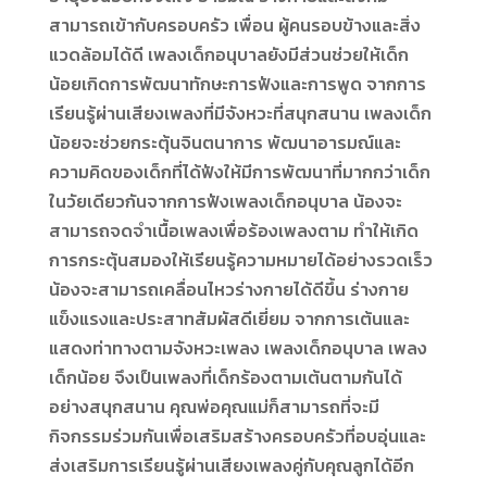
สามารถเข้ากับครอบครัว เพื่อน ผู้คนรอบข้างและสิ่ง
แวดล้อมได้ดี เพลงเด็กอนุบาลยังมีส่วนช่วยให้เด็ก
น้อยเกิดการพัฒนาทักษะการฟังและการพูด จากการ
เรียนรู้ผ่านเสียงเพลงที่มีจังหวะที่สนุกสนาน เพลงเด็ก
น้อยจะช่วยกระตุ้นจินตนาการ พัฒนาอารมณ์และ
ความคิดของเด็กที่ได้ฟังให้มีการพัฒนาที่มากกว่าเด็ก
ในวัยเดียวกันจากการฟังเพลงเด็กอนุบาล น้องจะ
สามารถจดจำเนื้อเพลงเพื่อร้องเพลงตาม ทำให้เกิด
การกระตุ้นสมองให้เรียนรู้ความหมายได้อย่างรวดเร็ว
น้องจะสามารถเคลื่อนไหวร่างกายได้ดีขึ้น ร่างกาย
แข็งแรงและประสาทสัมผัสดีเยี่ยม จากการเต้นและ
แสดงท่าทางตามจังหวะเพลง เพลงเด็กอนุบาล เพลง
เด็กน้อย จึงเป็นเพลงที่เด็กร้องตามเต้นตามกันได้
อย่างสนุกสนาน คุณพ่อคุณแม่ก็สามารถที่จะมี
กิจกรรมร่วมกันเพื่อเสริมสร้างครอบครัวที่อบอุ่นและ
ส่งเสริมการเรียนรู้ผ่านเสียงเพลงคู่กับคุณลูกได้อีก