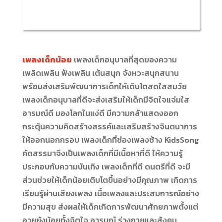
เพลงเด็กน้อย
เพลงเด็กอนุบาลที่สุดของความ
เพลิดเพลิน ฟังเพลิน เต้นสนุก จังหวะสนุกสนาน
พร้อมส่งเสริมพัฒนาการเด็กให้เติบโตสดใสสมวัย
เพลงเด็กอนุบาลที่ดีจะส่งเสริมให้เด็กมีจิตใจแจ่มใส
อารมณ์ดี มองโลกในแง่ดี มีความกล้าแสดงออก
กระตุ้นความคิดสร้างสรรค์และเสริมสร้างจินตนาการ
ให้ออกนอกกรอบ เพลงเด็กที่ช่องเพลงช้าง
KidsSong
คัดสรรมาจึงเป็นเพลงเด็กที่มีเนื้อหาที่ดี ให้ความรู้
ประกอบกับความบันเทิง เพลงเด็กที่ดี ดนตรีที่ดี จะมี
ส่วนช่วยให้เด็กน้อยเติบโตขึ้นอย่างมีคุณภาพ เกิดการ
เรียนรู้ผ่านเสียงเพลง เนื้อเพลงและประสบการณ์อย่าง
มีความสุข ส่งผลให้เด็กเกิดการพัฒนาศักยภาพตั้งแต่
อายุยังน้อยทั้งจิตใจ อารมณ์ ร่างกายและสังคม